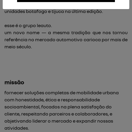
2016/17, 2017/18 e 2022/23 — com ouro nas duas
unidades botafogo e tijuca na última edição.
esse é o grupo leauto.
um novo nome — a mesma tradição que nos tornou
referência no mercado automotivo carioca por mais de
meio século.
missão
fornecer soluções completas de mobilidade urbana
com honestidade, ética e responsabilidade
socioambiental, focados na plena satisfação do
cliente, respeitando parceiros e colaboradores, e
objetivando liderar o mercado e expandir nossas
atividades.