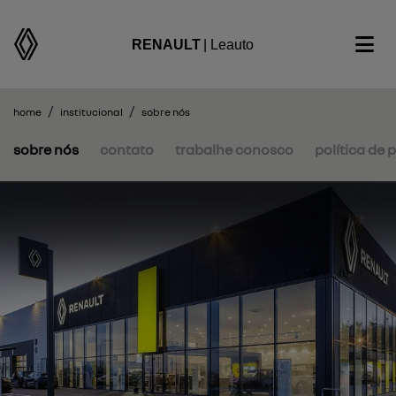
RENAULT
| Leauto
home
institucional
sobre nós
sobre nós
contato
trabalhe conosco
política de 