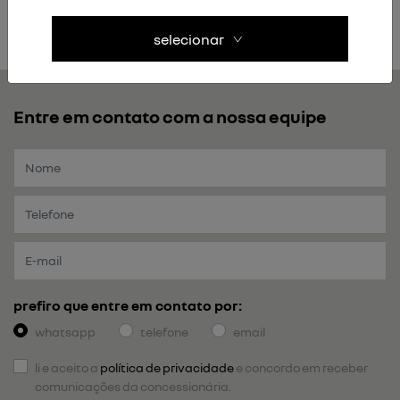
sem compromisso.
a cotação é gratuita.
selecionar
Entre em contato com a nossa equipe
prefiro que entre em contato por:
whatsapp
telefone
email
li e aceito a
política de privacidade
e concordo em receber
comunicações da concessionária.