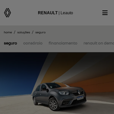
RENAULT
| Leauto
home
soluções
seguro
seguro
consórcio
financiamento
renault on dem