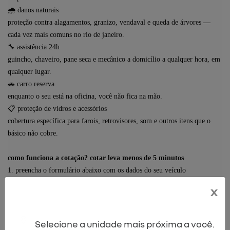
🌧 danos naturais
proteção contra alagamentos, granizo, vendaval e queda de árvores —
cada vez mais
comuns no rio de janeiro.
🔧 assistência 24h
guincho, chaveiro, pane seca e mecânico a domicílio a qualquer hora, em
qualquer lugar.
🚗 carro reserva
enquanto o seu está na oficina, você não fica na mão.
📋 proteção de vidros e acessórios
cobertura específica para farois, retrovisores, som e outros itens que o
básico não cobre.
como funciona a cotação? cotar leva menos de 5 minutos
1. preencha o formulário abaixo com os dados do seu veículo
2. um consultor entra em contato em até 2 horas úteis
x
3. você recebe opções de cobertura e escolhe o melhor plano
4. contrato assinado — o carro já sai protegido
Selecione a unidade mais próxima a você.